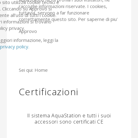
sito utilizza cookie tecnici e
raccoglie informazioni riservate. I cookies,
ci. Cliccando su Approvo si
tuttavia, servono a far funzionare
nte all’uso di tutti i cookie.
correttamente questo sito.
Per saperne di piu'
ri informazioni si trovano
olicy privacy.
Approvo
giori informazione, leggi la
privacy policy.
Sei qui:
Home
Certificazioni
Il sistema AquaStation e tutti i suoi
accessori sono certificati CE